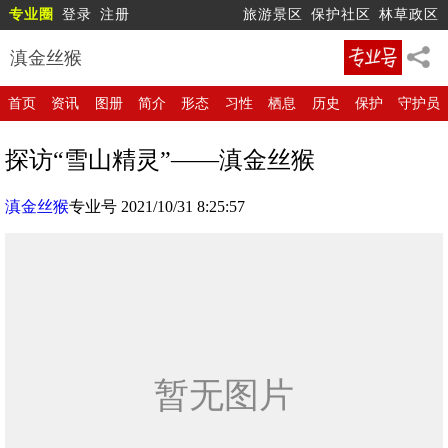
专业圈
登录
注册
旅游景区
保护社区
林草政区
滇金丝猴
首页
资讯
图册
简介
形态
习性
栖息
历史
保护
守护员
探访“雪山精灵”——滇金丝猴
滇金丝猴
专业号 2021/10/31 8:25:57